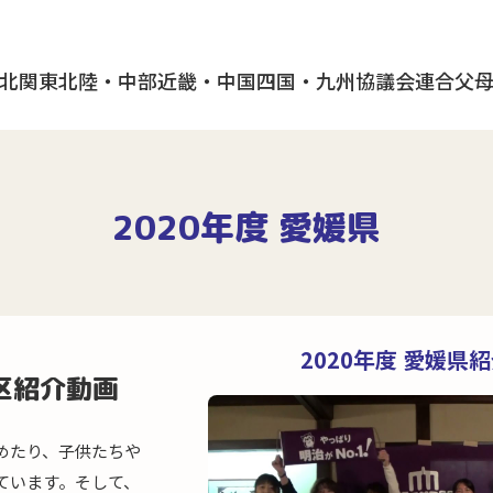
北
関東
北陸・中部
近畿・中国
四国・九州
協議会
連合父
2020年度 愛媛県
2020年度 愛媛県
区紹介動画
めたり、子供たちや
ています。そして、