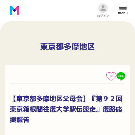
menu
ログイン
東京都多摩地区
0
【東京都多摩地区父母会】『第９２回
東京箱根間往復大学駅伝競走』復路応
援報告