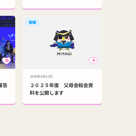
宮城
15
9
2025年6月13日
報告
２０２５年度 父母会総会資
料を公開します