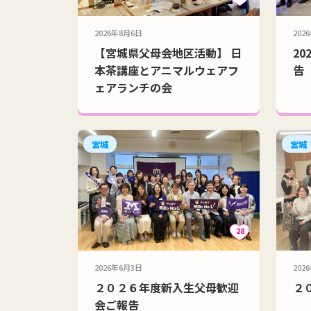
2026年8月6日
202
【宮城県父母会地区活動】 日
2
本茶講座とアニマルウェアフ
告
ェアランチの会
宮城
宮城
28
2026年6月3日
202
２０２６年度新入生父母歓迎
２
会ご報告