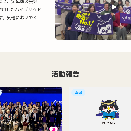
にと、父母懇談会等
併用したハイブリッド
す。気軽においでく
活動報告
宮城
25