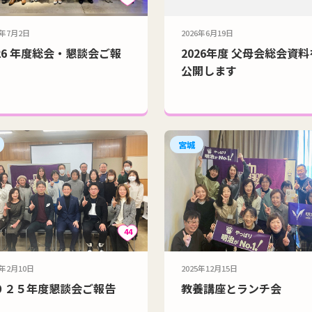
6年7月2日
2026年6月19日
026 年度総会・懇談会ご報
2026年度 父母会総会資料
公開します
宮城
44
6年2月10日
2025年12月15日
０２５年度懇談会ご報告
教養講座とランチ会