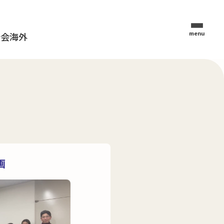
menu
母会
海外
画