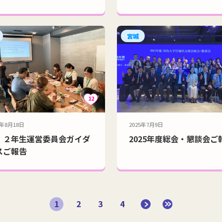
宮城
12
5年8月18日
2025年7月9日
、２年生運営委員会ガイダ
2025年度総会・懇談会ご
スご報告
1
2
3
4