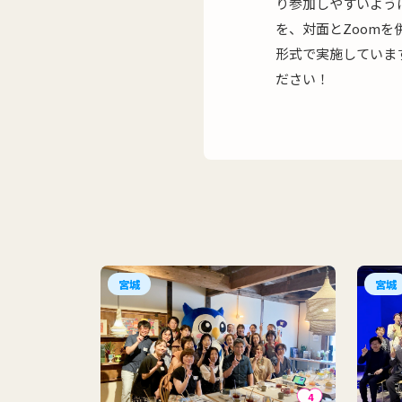
り参加しやすいよう
を、対面とZoomを
形式で実施していま
ださい！
宮城
宮城
4