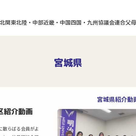
北
関東
北陸・中部
近畿・中国
四国・九州
協議会
連合父
宮城県
宮城県紹介動
区紹介動画
に散らばる会員がよ