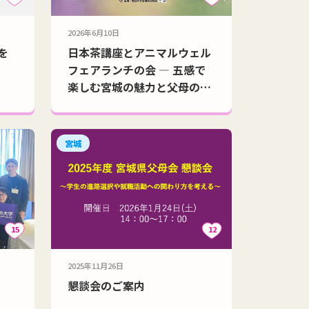
2026年6月10日
を
日本茶講座とアニマルウェル
フェアランチの会 ― 五感で
楽しむ宮城の魅力と父母のつ
ながり ―
宮城
15
12
2025年11月26日
懇談会のご案内