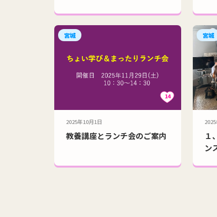
宮城
宮城
14
2025年10月1日
202
教養講座とランチ会のご案内
１
ン