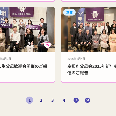
京都
22
5年5月9日
2025年2月4日
入生父母歓迎会開催のご報
京都府父母会2025年新年
催のご報告
1
2
3
4