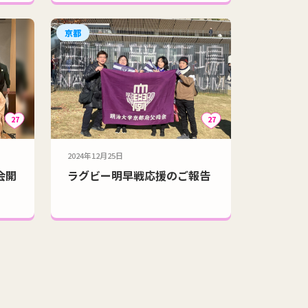
京都
27
27
2024年12月25日
会開
ラグビー明早戦応援のご報告