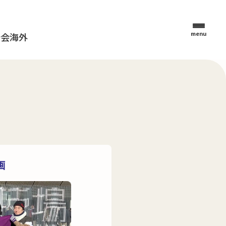
menu
母会
海外
画