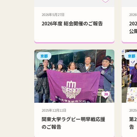
2026年5月27日
202
2026年度 総会開催のご報告
2
公
京都
京都
20
2025年12月11日
202
関東大学ラグビー明早戦応援
第
のご報告
告