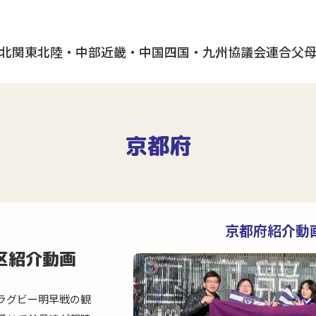
北
関東
北陸・中部
近畿・中国
四国・九州
協議会
連合父
京都府
京都府紹介動
区紹介動画
ラグビー明早戦の観