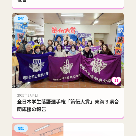
愛知
38
2026年3月4日
全日本学生落語選手権「策伝大賞」東海３県合
同応援の報告
愛知