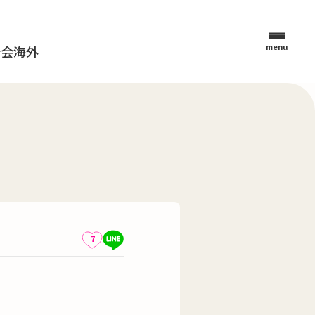
menu
母会
海外
7