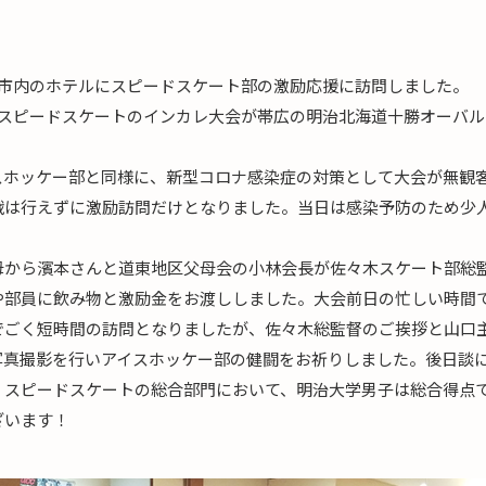
広市内のホテルにスピードスケート部の激励応援に訪問しました。
、スピードスケートのインカレ大会が帯広の明治北海道十勝オーバ
スホッケー部と同様に、新型コロナ感染症の対策として大会が無観
戦は行えずに激励訪問だけとなりました。当日は感染予防のため少
母から濱本さんと道東地区父母会の小林会長が佐々木スケート部総
や部員に飲み物と激励金をお渡ししました。大会前日の忙しい時間
でごく短時間の訪問となりましたが、佐々木総監督のご挨拶と山口
写真撮影を行いアイスホッケー部の健闘をお祈りしました。後日談
、スピードスケートの総合部門において、明治大学男子は総合得点で
ざいます！