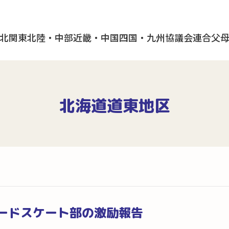
北
関東
北陸・中部
近畿・中国
四国・九州
協議会
連合父
北海道道東地区
ードスケート部の激励報告