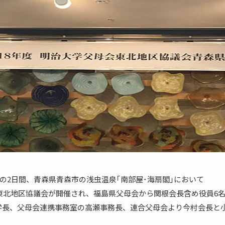
(土)の2日間、青森県青森市の浅虫温泉｢南部屋･海扇閣｣において
会東北地区協議会が開催され、福島県父母会から関根会長含め役員6
学長、父母会連携事務室の高瀬事務長、連合父母会より今村会長と