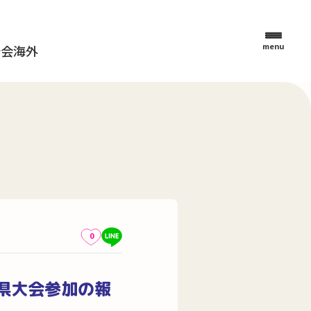
menu
母会
海外
0
県大会参加の報