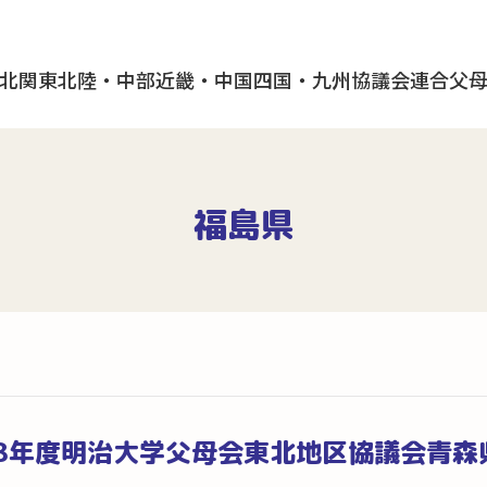
北
関東
北陸・中部
近畿・中国
四国・九州
協議会
連合父
福島県
18年度明治大学父母会東北地区協議会青森