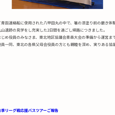
て青函連絡船に使用された八甲田丸の中で、箸の漆塗り前の磨き体
丸山遺跡の見学をし充実した2日間を過ごし帰路につきました。
はじめ役員のみなさま、東北地区協議会青森大会の準備から運営ま
役員一同、東北の各県父母会役員の方とも親睦を深め、実りある協
秋季リーグ戦応援バスツアーご報告