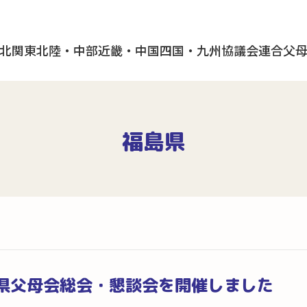
北
関東
北陸・中部
近畿・中国
四国・九州
協議会
連合父
福島県
福島県父母会総会・懇談会を開催しました