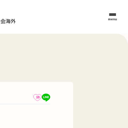
menu
母会
海外
13