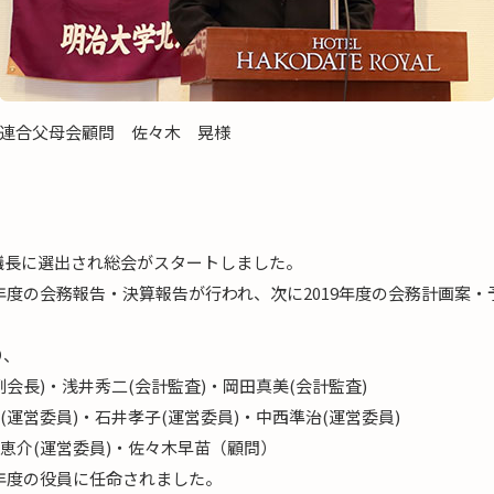
連合父母会顧問 佐々木 晃様
議長に選出され総会がスタートしました。
8年度の会務報告・決算報告が行われ、次に2019年度の会務計画案
り、
副会長)・浅井秀二(会計監査)・岡田真美(会計監査)
(運営委員)・石井孝子(運営委員)・中西準治(運営委員)
田恵介(運営委員)・佐々木早苗（顧問）
9年度の役員に任命されました。