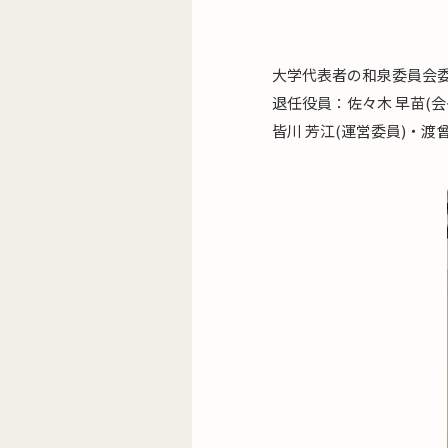
大学代表者の和泉委員会
退任役員：佐々木 早苗(会
皆川 芳江(運営委員)・渡曾