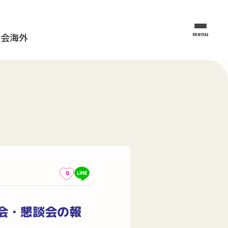
menu
母会
海外
0
会・懇談会の報