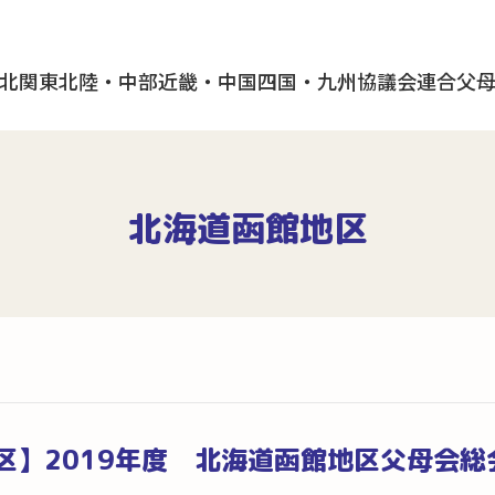
北
関東
北陸・中部
近畿・中国
四国・九州
協議会
連合父
北海道函館地区
区】2019年度 北海道函館地区父母会総