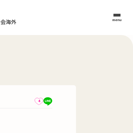
menu
母会
海外
4