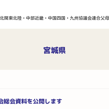
北
関東
北陸・中部
近畿・中国
四国・九州
協議会
連合父
宮城県
母会総会資料を公開します