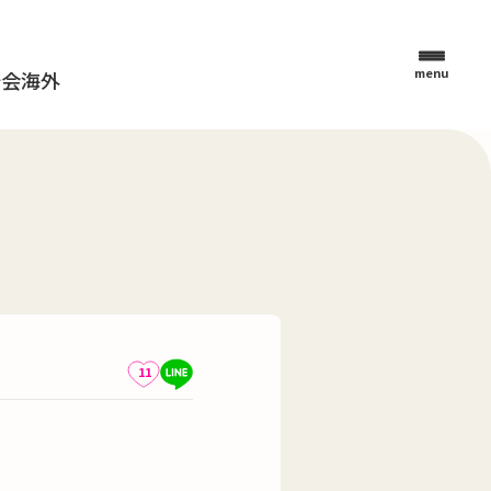
menu
母会
海外
11