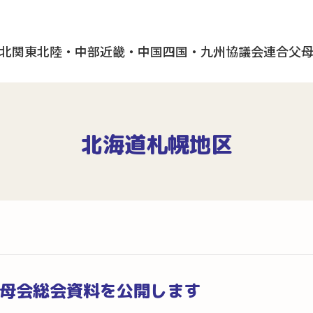
北
関東
北陸・中部
近畿・中国
四国・九州
協議会
連合父
北海道札幌地区
父母会総会資料を公開します