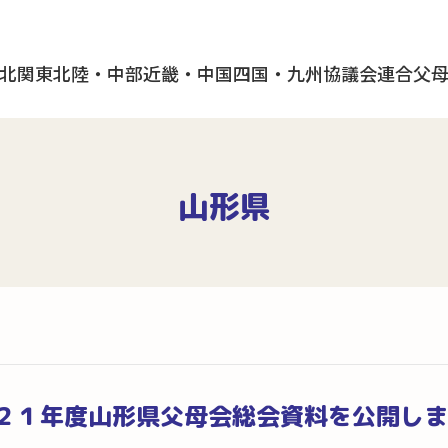
北
関東
北陸・中部
近畿・中国
四国・九州
協議会
連合父
山形県
２１年度山形県父母会総会資料を公開しま