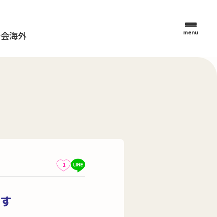
menu
母会
海外
1
す