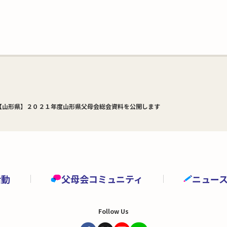
【山形県】２０２１年度山形県父母会総会資料を公開します
活動
父母会コミュニティ
ニュー
Follow Us