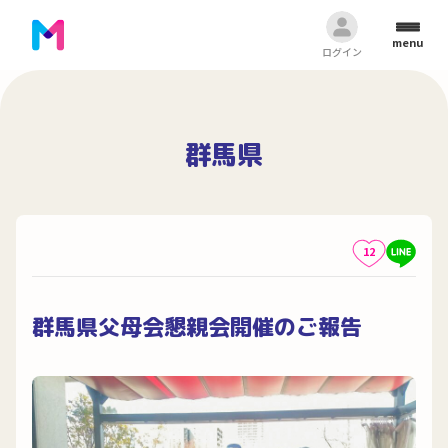
menu
ログイン
群馬県
12
群馬県父母会懇親会開催のご報告