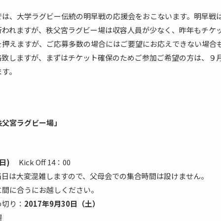
では、大学ラグビー伝統の明早戦の応援会をおこないます。明早戦
行われますが、秩父宮ラグビー場は収容人員が少なく、昨年もチケ
を押えますが、ご応募多数の場合にはご要望にお応えできない場合
絡致しますが、まずはチケット確保のためご参加ご希望の方は、９
ます。
秩父宮ラグビー場」
日)
Kick Off 14：00
大変混雑しますので、父母会での集合時間は設けません。
fに間に合うにお越しください。
め切り：
2017年9月30日（土）
場