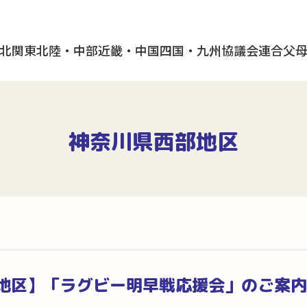
北
関東
北陸・中部
近畿・中国
四国・九州
協議会
連合父
神奈川県西部地区
地区】「ラグビー明早戦応援会」のご案内