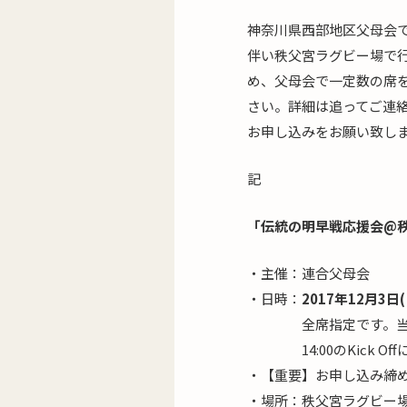
神奈川県西部地区父母会
伴い秩父宮ラグビー場で
め、父母会で一定数の席
さい。詳細は追ってご連
お申し込みをお願い致し
記
「伝統の明早戦応援会@
・主催：連合父母会
・日時：
2017年12月3日(
全席指定です。当日は
14:00のKick Of
・【重要】お申し込み締
・場所：秩父宮ラグビー