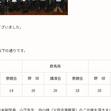
ございました。
は以下の通りです。
群馬県
懇親会
野 球
講演会
懇親会
野 球
14
20
20
18
20
竹本副学長、山下先生、内山様（父母会事務室）のご出席を頂きま