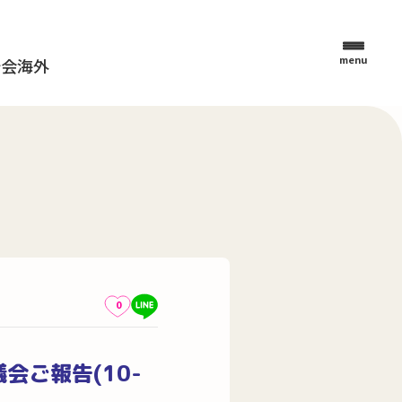
menu
母会
海外
0
会ご報告(10-