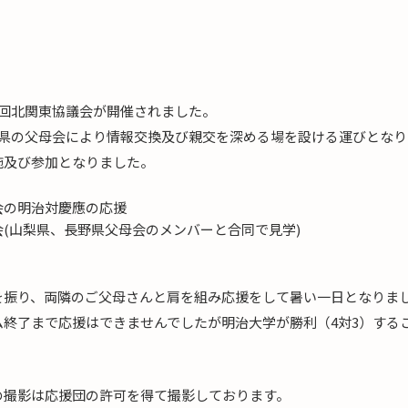
に第6回北関東協議会が開催されました。
3県の父母会により情報交換及び親交を深める場を設ける運びとなり
施及び参加となりました。
会の明治対慶應の応援
(山梨県、長野県父母会のメンバーと合同で見学)
を振り、両隣のご父母さんと肩を組み応援をして暑い一日となりま
ム終了まで応援はできませんでしたが明治大学が勝利（4対3）する
の撮影は応援団の許可を得て撮影しております。