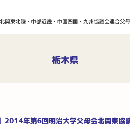
北
関東
北陸・中部
近畿・中国
四国・九州
協議会
連合父
栃木県
2014年第6回明治大学父母会北関東協議