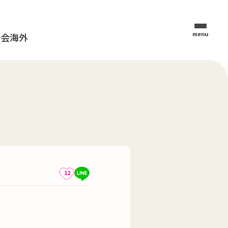
menu
母会
海外
12