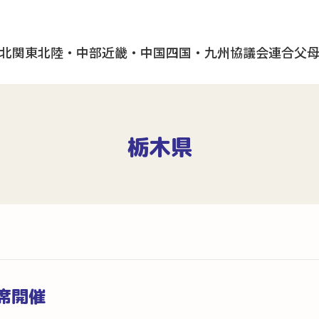
北
関東
北陸・中部
近畿・中国
四国・九州
協議会
連合父
栃木県
席開催