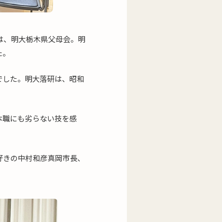
は、明大栃木県父母会。明
た。
でした。明大落研は、昭和
本職にも劣らない技を感
好きの中村和彦真岡市長、