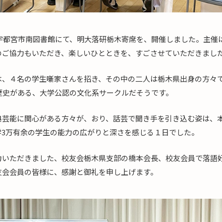
県宇都宮市南図書館にて、明大落研栃木寄席を、開催しました。主催
のご協力もいただき、楽しいひとときを、すごさせていただきまし
は、４名の学生噺家さんを招き、その中の二人は栃木県出身の方々
の歴史がある、大学公認の文化系サークルだそうです。
典芸能に関心がある方々が、おり、話芸で聞き手を引き込む姿は、
学3万有余の学生の能力の広がりと深さを感じる１日でした。
力いただきました、校友会栃木県支部の橋本会長、校友会員で落語
友会会員の皆様に、感謝と御礼を申し上げます。