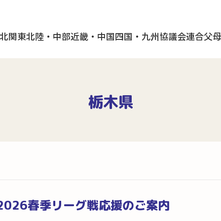
北
関東
北陸・中部
近畿・中国
四国・九州
協議会
連合父
栃木県
2026春季リーグ戦応援のご案内