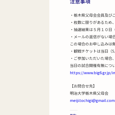
注意事項
・栃木県父母会会員及び
・枚数に限りがあるため
・抽選結果は５月１０日
・メールの返信がない場
この場合のお申し込みは
・観戦チケットは当日（5
・ご参加いただいた場合
当日の試合開催有無につ
https://www.big6.gr.jp/i
【お問合せ先】
明治大学栃木県父母会
meiji.tochigi@gmail.com