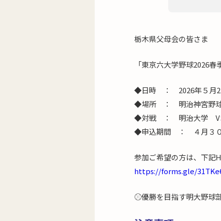
栃木県父母会の皆さま
「東京六大学野球2026
◆日時 ： 2026年５月2
◆場所 ： 明治神宮野
◆対戦 ： 明治大学 V
◆申込期間 ： ４月３０
参加ご希望の方は、下記H
https://forms.gle/31TK
⚾優勝を目指す明大野球