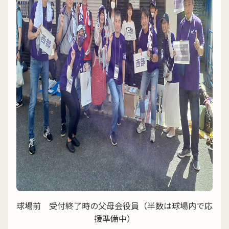
球場前 受付終了時の父母会役員（半数は球場内で応
援準備中）