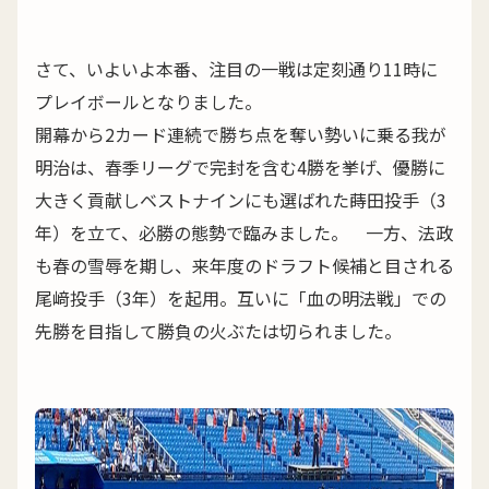
さて、いよいよ本番、注目の一戦は定刻通り11時に
プレイボールとなりました。
開幕から2カード連続で勝ち点を奪い勢いに乗る我が
明治は、春季リーグで完封を含む4勝を挙げ、優勝に
大きく貢献しベストナインにも選ばれた蒔田投手（3
年）を立て、必勝の態勢で臨みました。 一方、法政
も春の雪辱を期し、来年度のドラフト候補と目される
尾﨑投手（3年）を起用。互いに「血の明法戦」での
先勝を目指して勝負の火ぶたは切られました。