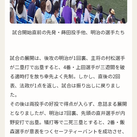
試合開始直前の先発・蒔田投手他、明治の選手たち
試合の展開は、後攻の明治が1回裏、主将の村松選手
が二塁打で出塁すると、4番・上田選手が三遊間を破
る適時打を放ち幸先よく先制。しかし、直後の2回
表、法政が1点を返し、試合は振り出しに戻りまし
た。
その後は両投手の好投で得点が入らず、息詰まる展開
となりましたが、明治は7回裏、先頭の直井選手が内
野安打で出塁。犠打等で二死三塁とすると、2番・飯
森選手が意表をつくセーフティーバントを成功させ、