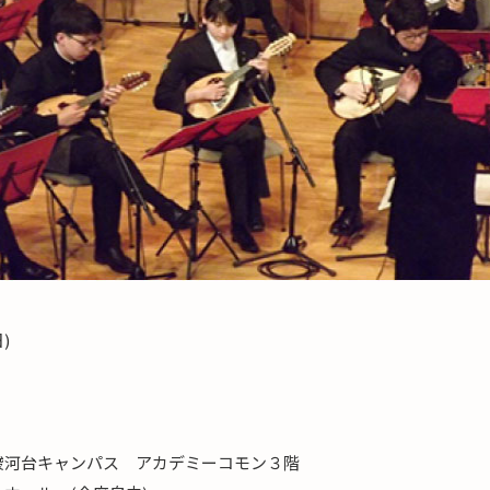
(日)
0分
0分
0分
河台キャンパス アカデミーコモン３階