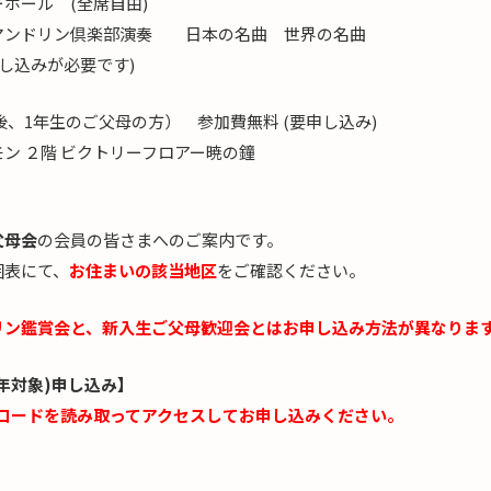
 (全席自由)
ンドリン倶楽部演奏 日本の名曲 世界の名曲
し込みが必要です)
、1年生のご父母の方） 参加費無料 (要申し込み)
階 ビクトリーフロアー暁の鐘
父母会
の会員の皆さまへのご案内です。
囲表にて、
お住まいの該当地区
をご確認ください。
リン鑑賞会と、新入生ご父母歓迎会とはお申し込み方法が異なりま
年対象)申し込み】
Rコードを読み取ってアクセスしてお申し込みください。