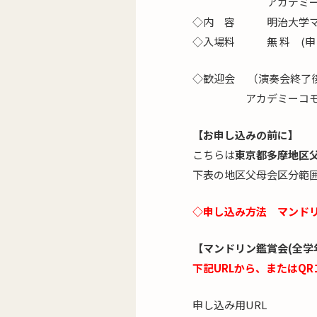
アカデミーホール
◇内 容 明治大学マ
◇入場料 無 料 (申
◇歓迎会 （演奏会終了後
アカデミーコモン ２
【お申し込みの前に】
こちらは
東京都多摩地区
下表の地区父母会区分範
◇申し込み方法 マンド
【マンドリン鑑賞会(全学
下記URLから、またはQ
申し込み用URL