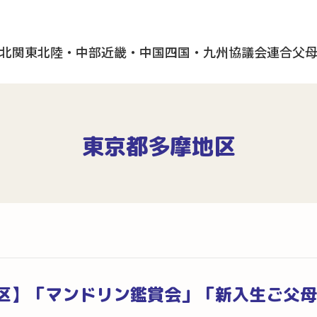
北
関東
北陸・中部
近畿・中国
四国・九州
協議会
連合父
東京都多摩地区
区】「マンドリン鑑賞会」「新入生ご父母