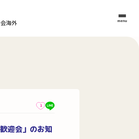
menu
母会
海外
1
歓迎会」のお知