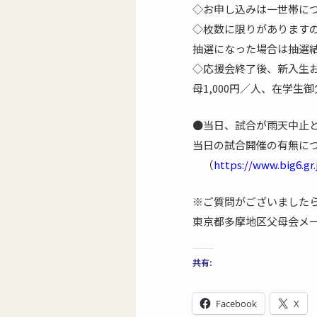
◇お申し込みは一世帯に
◇枚数に限りがあります
抽選になった場合は抽選結
◇応援会終了後、新入生
母1,000円／人、在学
●当日、試合が雨天中止
当日の試合開催の有無に
（
https://www.big6.gr.
※ご質問がございました
東京都多摩地区父母会メ
共有:
Facebook
X