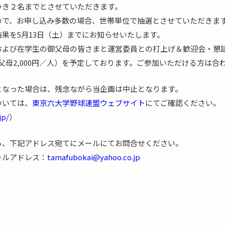
つき２名までとさせていただきます。
ので、お申し込み多数の場合、世帯単位で抽選とさせていただきま
果を5月13日（土）までにお知らせいたします。
および在学生の御父母の皆さまと運営委員との打上げ＆歓迎会・懇
生御父母2,000円／人）を予定しております。ご参加いただける方は
となった場合は、残念ながら当企画は中止となります。
ついては、
東京六大学野球連盟ウェブサイト
にてご確認ください。
jp/
）
ら、下記アドレス宛てにメールにてお問合せください。
ールアドレス：
tamafubokai@yahoo.co.jp