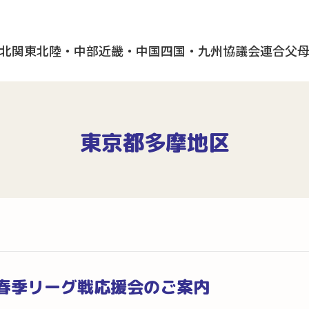
北
関東
北陸・中部
近畿・中国
四国・九州
協議会
連合父
東京都多摩地区
春季リーグ戦応援会のご案内