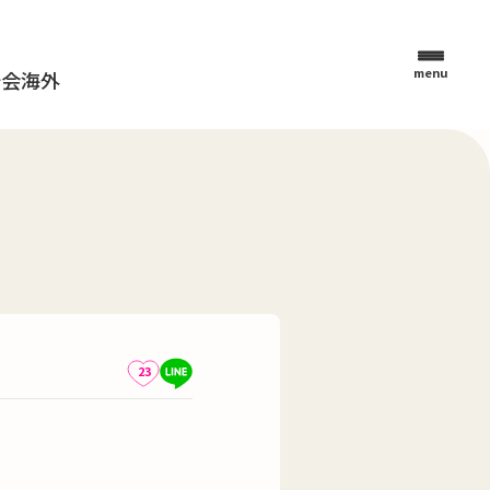
menu
母会
海外
23