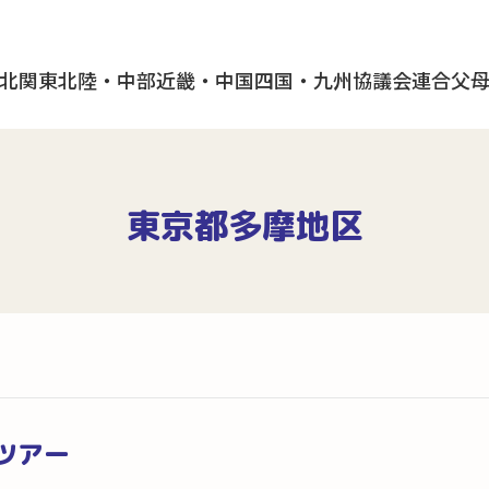
北
関東
北陸・中部
近畿・中国
四国・九州
協議会
連合父
東京都多摩地区
ツアー