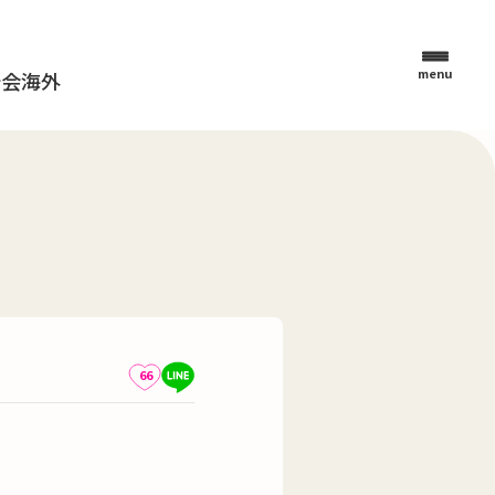
menu
母会
海外
66