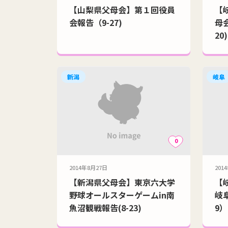
【山梨県父母会】第１回役員
【
会報告（9-27)
母
20)
新潟
岐阜
0
2014年8月27日
201
【新潟県父母会】東京六大学
【
野球オールスターゲームin南
岐
魚沼観戦報告(8-23)
9）