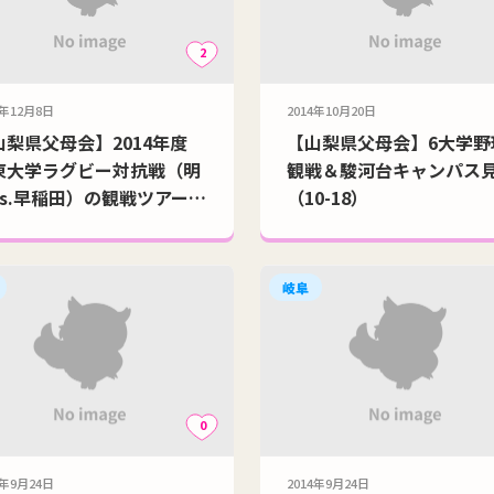
2
4年12月8日
2014年10月20日
山梨県父母会】2014年度
【山梨県父母会】6大学野
東大学ラグビー対抗戦（明
観戦＆駿河台キャンパス
vs.早稲田）の観戦ツアー報
（10-18）
12-7)
岐阜
0
4年9月24日
2014年9月24日