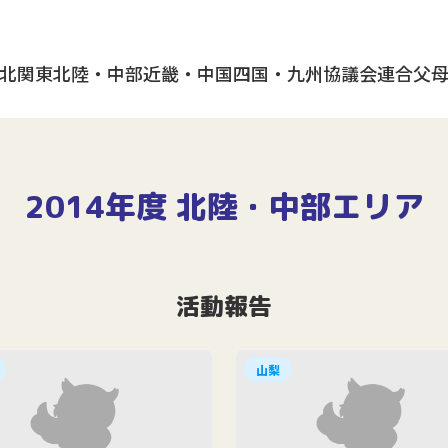
北
関東
北陸・中部
近畿・中国
四国・九州
協議会
連合父
2014年度 北陸・中部エリア
活動報告
山梨