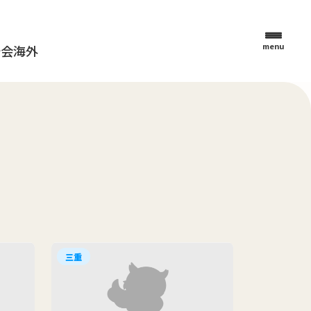
menu
母会
海外
三重