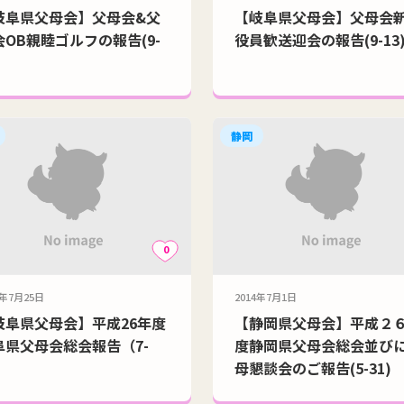
岐阜県父母会】父母会&父
【岐阜県父母会】父母会
会OB親睦ゴルフの報告(9-
役員歓送迎会の報告(9-13
静岡
0
4年7月25日
2014年7月1日
岐阜県父母会】平成26年度
【静岡県父母会】平成２
阜県父母会総会報告（7-
度静岡県父母会総会並び
母懇談会のご報告(5-31)