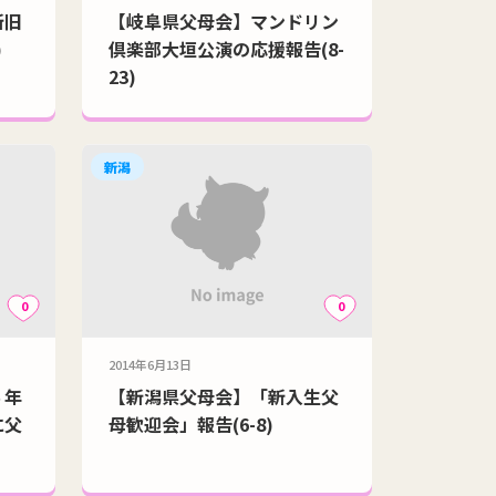
新旧
【岐阜県父母会】マンドリン
)
倶楽部大垣公演の応援報告(8-
23)
新潟
0
0
2014年6月13日
６年
【新潟県父母会】「新入生父
に父
母歓迎会」報告(6-8)