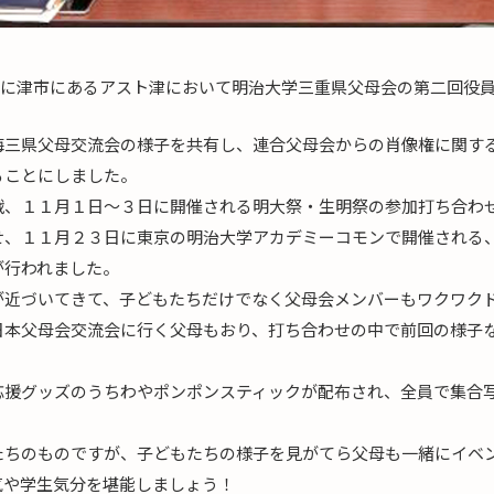
)に津市にあるアスト津において明治大学三重県父母会の第二回役
海三県父母交流会の様子を共有し、連合父母会からの肖像権に関す
ることにしました。
戦、１１月１日～３日に開催される明大祭・生明祭の参加打ち合わ
せ、１１月２３日に東京の明治大学アカデミーコモンで開催される
が行われました。
が近づいてきて、子どもたちだけでなく父母会メンバーもワクワク
日本父母会交流会に行く父母もおり、打ち合わせの中で前回の様子
。
応援グッズのうちわやポンポンスティックが配布され、全員で集合
たちのものですが、子どもたちの様子を見がてら父母も一緒にイベ
気や学生気分を堪能しましょう！