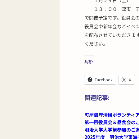
１月２４日（土）
１３：００ 津市 ア
で開催予定です。役員会
役員会や新年会などイベ
を配布させていただきま
ください。
共有:
Facebook
X
関連記事:
町屋海岸清掃ボランティ
第一回役員会＆昼食会の
明治大学大学祭参加のご
2025年度 明治大学東