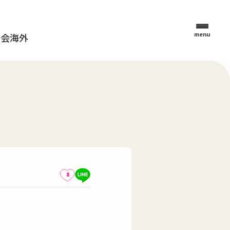
menu
母会
海外
8