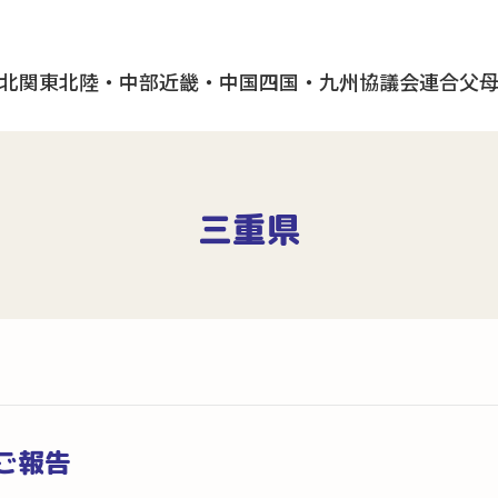
北
関東
北陸・中部
近畿・中国
四国・九州
協議会
連合父
三重県
ご報告