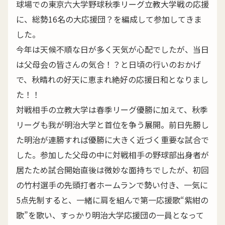
球場での東京六大学野球秋季リーグ立教大学戦の応援
に、総勢16名の大応援団？を編成して参加してきま
した。
今年は天候不順な日が多く天気が心配でしたが、当日
は父母会の皆さんの気合！？と日頃の行いのおかげ
で、秋晴れの好天に恵まれ絶好の応援日和となりまし
た！！
対戦相手の立教大学は春季リーグ優勝に加えて、秋季
リーグも我が明治大学と首位を争う展開。前日先勝し
た明治が連勝すれば優勝に大きく近づく重要な試合で
した。参加した父母の中に対戦相手の野球部出身者が
居たため試合開始直後は微妙な面持ちでしたが、初回
の竹村選手の先頭打者ホームランで勢い付き、一気に
5点先制すると、一緒に肩を組んで第一応援歌“紫紺の
歌”を歌い、すっかり明治大学応援団の一員となって