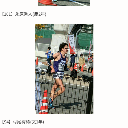
【101】永原秀人(農2年)
【94】村尾宥稀(文1年)