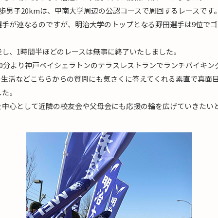
競歩男子20kmは、甲南大学周辺の公認コースで周回するレースで
選手が連なるのですが、明治大学のトップとなる野田選手は9位で
走し、1時間半ほどのレースは無事に終了いたしました。
30分より神戸ベイシェラトンのテラスレストランでランチバイキン
の生活などこちらからの質問にも気さくに答えてくれる素直で真面
した。
を中心として近隣の校友会や父母会にも応援の輪を広げていきたい