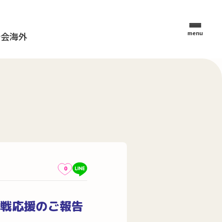
menu
母会
海外
0
観戦応援のご報告