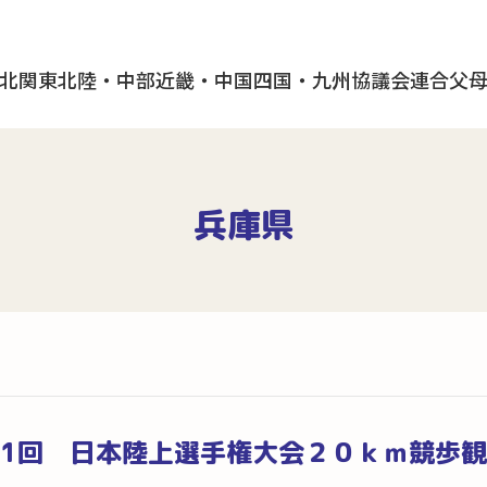
北
関東
北陸・中部
近畿・中国
四国・九州
協議会
連合父
兵庫県
01回 日本陸上選手権大会２０ｋｍ競歩