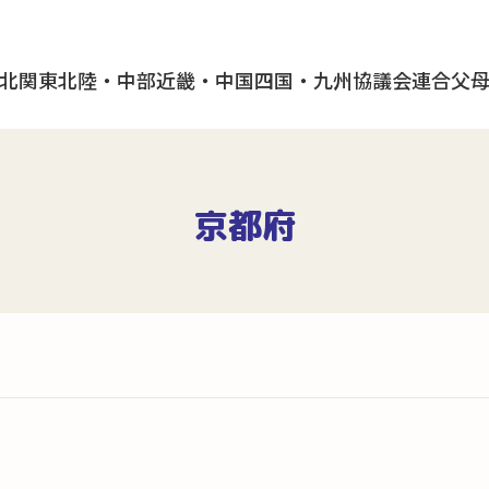
北
関東
北陸・中部
近畿・中国
四国・九州
協議会
連合父
京都府