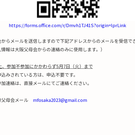
https://forms.office.com/r/Dmvh1TJ41S?origin=lprLink
会からメールを送信しますので下記アドレスからのメールを受信で
人情報は大阪父母会からの連絡のみに使用します。）
上、参加不参加にかかわらず5月7日（火）まで
れている方は、申込不要です。
は、直接メールにてご連絡ください。
府父母会メール
mfosaka2023@gmail.com