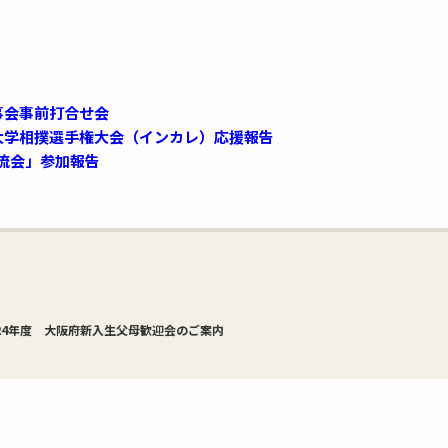
事会事前打合せ会
全国大学相撲選手権大会（インカレ）応援報告
交流会」参加報告
024年度 大阪府新入生父母歓迎会のご案内