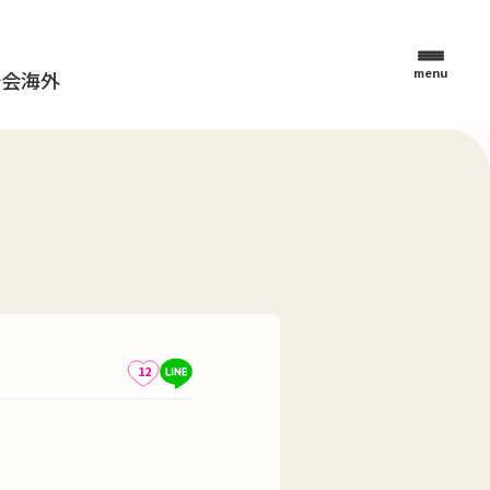
menu
母会
海外
12