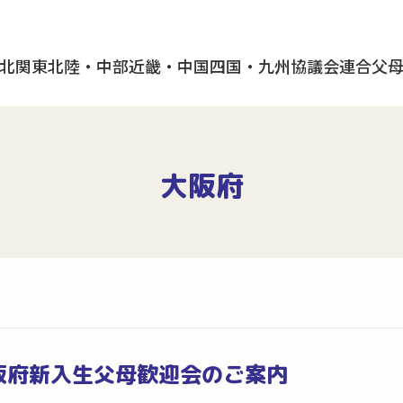
北
関東
北陸・中部
近畿・中国
四国・九州
協議会
連合父
大阪府
大阪府新入生父母歓迎会のご案内