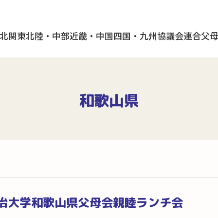
北
関東
北陸・中部
近畿・中国
四国・九州
協議会
連合父
和歌山県
治大学和歌山県父母会親睦ランチ会