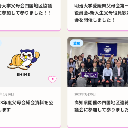
治大学父母会四国地区協議
明治大学愛媛県父母会第
に参加して参りました！！
役員会•新入生父母役員歓
会を開催しました！
愛媛
8
3年5月26日
2023年3月30日
023年度父母会総会資料を公
高知県開催の四国地区連
します
議会に参加して参りまし