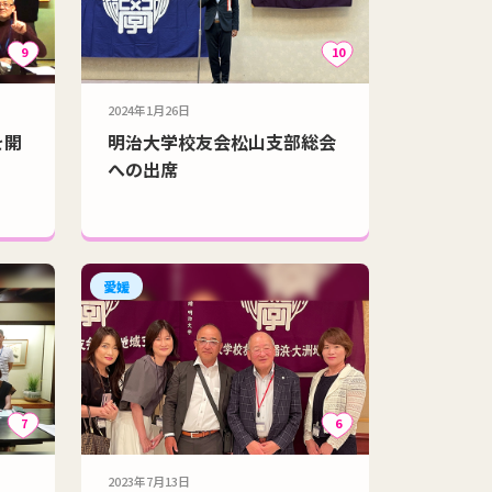
9
10
2024年1月26日
を開
明治大学校友会松山支部総会
への出席
愛媛
7
6
2023年7月13日