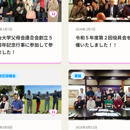
12
4年3月7日
2024年2月7日
治大学父母会連合会創立５
令和５年度第２回役員会
周年記念行事に参加して参
催いたしました！！
ました！
地区協議会
愛媛
11
3年9月8日
2023年8月31日