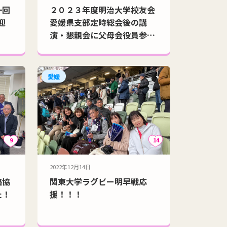
一回
２０２３年度明治大学校友会
迎
愛媛県支部定時総会後の講
演・懇親会に父母会役員参
加！！
愛媛
9
14
2022年12月14日
絡協
関東大学ラグビー明早戦応
た！
援！！！