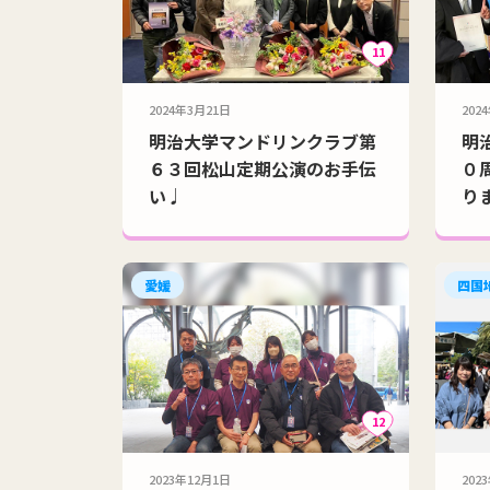
11
2024年3月21日
202
明治大学マンドリンクラブ第
明
６３回松山定期公演のお手伝
０
い♩
り
愛媛
四国
12
2023年12月1日
202