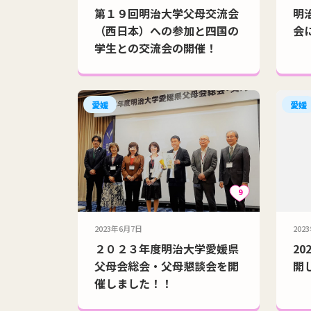
第１９回明治大学父母交流会
明
（西日本）への参加と四国の
会
学生との交流会の開催！
愛媛
愛媛
9
2023年6月7日
202
２０２３年度明治大学愛媛県
2
父母会総会・父母懇談会を開
開
催しました！！