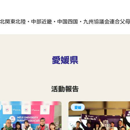
北
関東
北陸・中部
近畿・中国
四国・九州
協議会
連合父
愛媛県
活動報告
愛媛