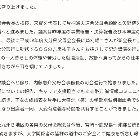
に盛り上げました。
母会会長の挨拶、来賓を代表して片桐通夫連合父母会顧問と矢野博
議へと進みました。議案は昨年度の事業報告・決算報告及び本年度
れ、最後に平成28年度大分県父母会会長に芦刈雄二さんが新会長と
大分銀行に勤務するＯＧの吉良祐子さんをお招きして記念講演を行
代の一人暮らしの体験や苦労した就職活動、故郷へ戻ってからの仕
頷きながら耳を傾けていました。
懇談会へと移り、内藤惠介父母会事務長の司会進行で始まりました
況についての報告、キャリア支援担当でもある帯刀 誠情報コミュニ
と続き、子女の成績表を片手に大盛況（笑）の学部別個別相談会で
となり出席者一同、大変有意義な時間を共有することができました
た九州Ｂ地区の各県の父母会総会は今後、宮崎～鹿児島～沖縄と続き
だ続きますが、大学関係者の皆様の道中のご安全とご健康を祈念し報