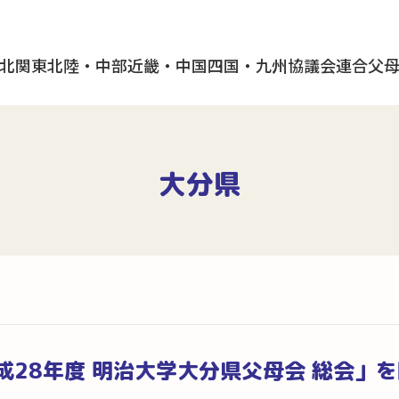
北
関東
北陸・中部
近畿・中国
四国・九州
協議会
連合父
大分県
成28年度 明治大学大分県父母会 総会」