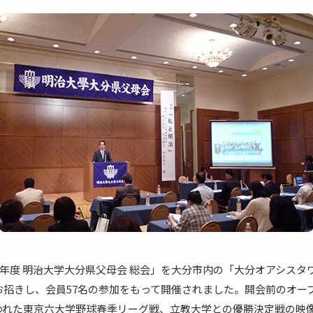
28年度 明治大学大分県父母会 総会」を大分市内の「大分オアシス
お招きし、会員57名の参加をもって開催されました。開会前のオープ
われた東京六大学野球春季リーグ戦、立教大学との優勝決定戦の映