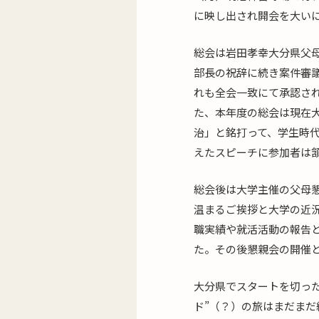
に映し出され開会を大い
総会は岩田孝幸大分県父
部長の祝辞に続き案件審
れも全会一致にて承認さ
た、本年度の総会は現在
治」と銘打って、学生時
えたスピーチに参加者は
総会後は大学主催の父母
温まるご挨拶と大学の近
職実績や就活活動の報告
た。その後懇親会の開催
大分県でスタートを切っ
ド”（？）の旅はまだま