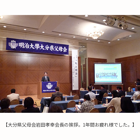
【大分県父母会岩田孝幸会長の挨拶。1年間お疲れ様でした。】