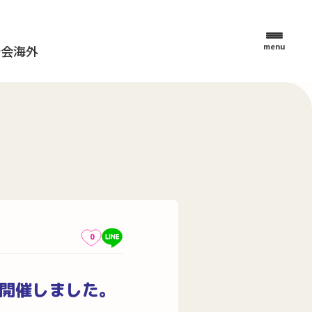
menu
母会
海外
0
を開催しました。