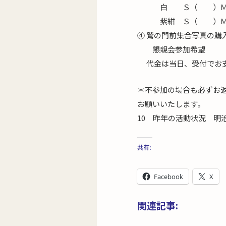
白 Ｓ（ ）Ｍ（
紫紺 Ｓ（ ）Ｍ
④ 鷲の門前集合写真の
懇親会参加希
代金は当日、受付でお支
＊不参加の場合も必ずお
お願いいたします。
10 昨年の活動状況 明
共有:
Facebook
X
関連記事: