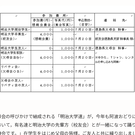
母会の呼びかけで結成される「明治大学連」が，今年も阿波おどり
おいて，有名連と明治大学の先輩方（校友会）とが一緒になって踊
機会です。」在学生をはじめ父母の皆様，ご友人と共に繰り出しま