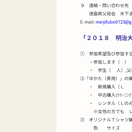
９ 連絡・問い合わせ先
徳島県父母会 木下まで
E-mail:
meijifubo0723@g
「２０１８ 明治
① 参加希望及び参加す
・参加します（ ） 
・ 学生（ 人）,父母
②「ゆかた（男用）
・ 新規購入（Ｌ 枚
・ 中古購入(ｸﾘｰﾆﾝ
・ レンタル（Ｌのみ
※女性の方でも レン
③ オリジナルＴシャツ
色 サイズ