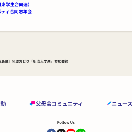
関東学生合同連）
バティ合同忘年会
徳島県】阿波おどり「明治大学連」参加要領
活動
父母会コミュニティ
ニュー
Follow Us