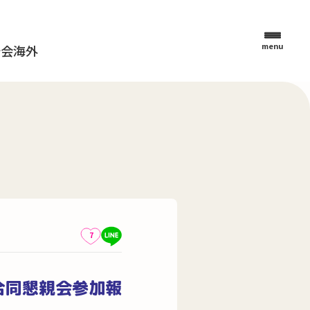
menu
母会
海外
7
合同懇親会参加報