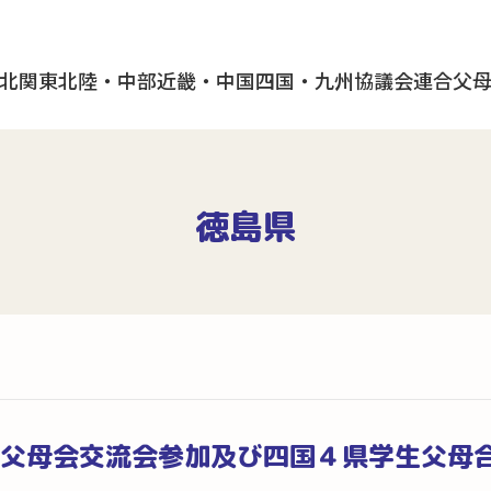
北
関東
北陸・中部
近畿・中国
四国・九州
協議会
連合父
徳島県
学父母会交流会参加及び四国４県学生父母