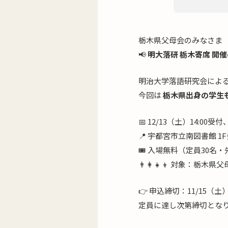
栃木県父母会のみなさま
📢
明大落研 栃木寄席 開
明治大学落語研究会によ
今回は
栃木県出身の学生
📅 12/13（土）14:0
📍 宇都宮市立南図書館 1F
🎟 入場無料（定員30名
👨‍👩‍👧‍👦 対象：栃
👉 申込締切：11/15（土
定員に達し次第締切とな