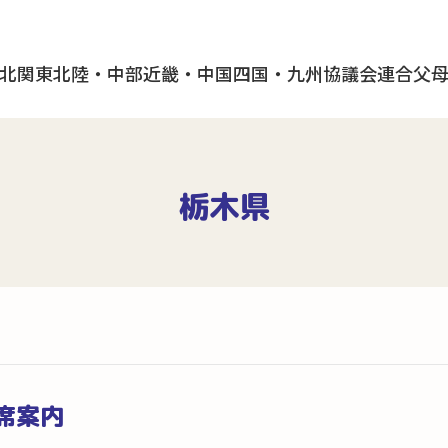
北
関東
北陸・中部
近畿・中国
四国・九州
協議会
連合父
栃木県
席案内