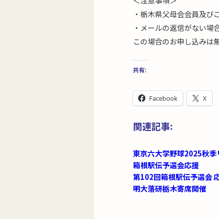
＜注意事項＞
・栃木県父母会会員及び
・メールの返信がない場
この場合のお申し込みは
共有:
Facebook
X
関連記事:
東京六大学野球2025秋
箱根駅伝予選会応援
第102回箱根駅伝予選会 
明大落研栃木寄席開催