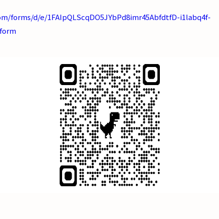
com/forms/d/e/1FAIpQLScqDO5JYbPd8imr45AbfdtfD-i1labq4f-
form