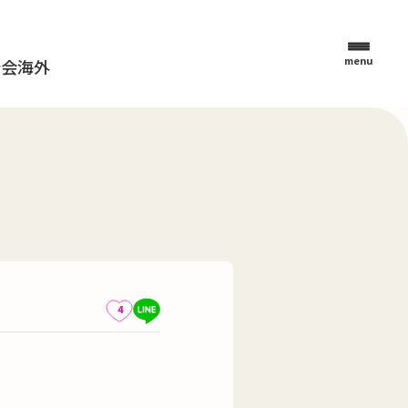
menu
母会
海外
4