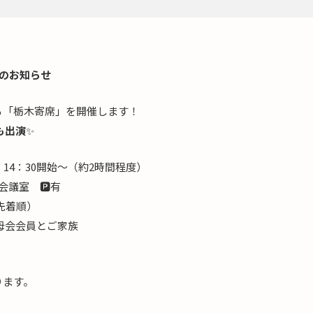
催のお知らせ
る「栃木寄席」を開催します！
も出演
✨
0受付、14：30開始～（約2時間程度）
会議室 🅿️有
・先着順）
木県父母会会員とご家族
）
ります。