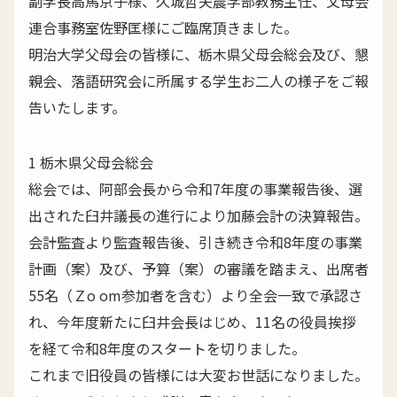
副学長高馬京子様、久城哲夫農学部教務主任、父母会
連合事務室佐野匡様にご臨席頂きました。
明治大学父母会の皆様に、栃木県父母会総会及び、懇
親会、落語研究会に所属する学生お二人の様子をご報
告いたします。
1 栃木県父母会総会
総会では、阿部会長から令和7年度の事業報告後、選
出された臼井議長の進行により加藤会計の決算報告。
会計監査より監査報告後、引き続き令和8年度の事業
計画（案）及び、予算（案）の審議を踏まえ、出席者
55名（Ｚo om参加者を含む）より全会一致で承認さ
れ、今年度新たに臼井会長はじめ、11名の役員挨拶
を経て令和8年度のスタートを切りました。
これまで旧役員の皆様には大変お世話になりました。