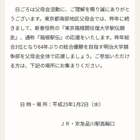
日ごろは父母会活動に、ご理解を賜り誠にありがと
うございます。東京都南部地区父母会では、昨年に続
きまして、新春恒例の『東京箱根間往復大学駅伝競
走』、通称『箱根駅伝』の応援をいたします。昨年総
合3位となり64年ぶりの総合優勝を目指す明治大学競
争部を父母会全体で応援しましょう。ご参加いただけ
る方は、下記の場所にお集まりください。
日 時・場 所：平成25年1月2日（水）
ＪＲ・京急品川駅高輪口