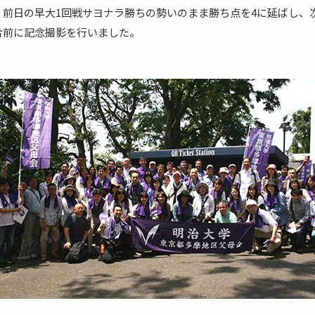
。前日の早大1回戦サヨナラ勝ちの勢いのまま勝ち点を4に延ばし、
合前に記念撮影を行いました。