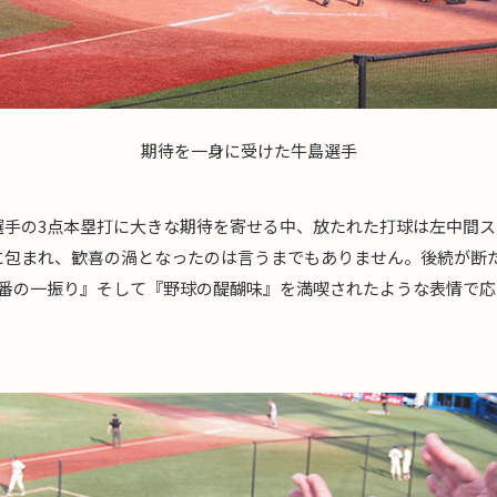
期待を一身に受けた牛島選手
選手の3点本塁打に大きな期待を寄せる中、放たれた打球は左中間
に包まれ、歓喜の渦となったのは言うまでもありません。後続が断た
4番の一振り』そして『野球の醍醐味』を満喫されたような表情で