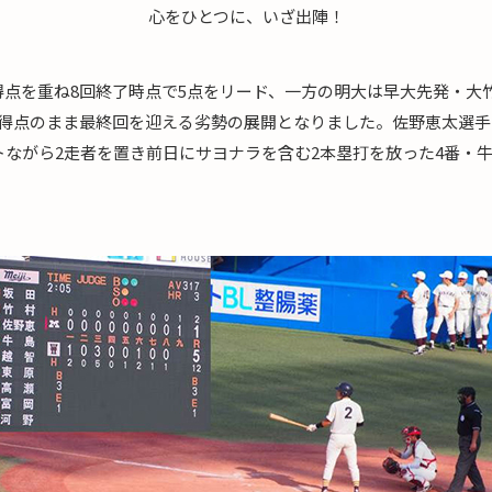
心をひとつに、いざ出陣！
得点を重ね8回終了時点で5点をリード、一方の明大は早大先発・大
無得点のまま最終回を迎える劣勢の展開となりました。佐野恵太選
トながら2走者を置き前日にサヨナラを含む2本塁打を放った4番・