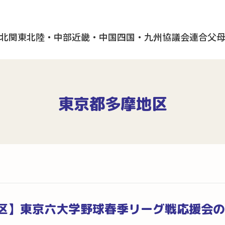
北
関東
北陸・中部
近畿・中国
四国・九州
協議会
連合父
東京都多摩地区
区】東京六大学野球春季リーグ戦応援会の