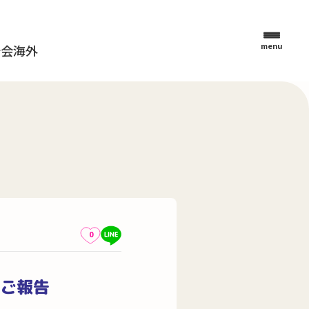
menu
母会
海外
0
ご報告