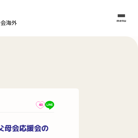
menu
母会
海外
40
区父母会応援会の