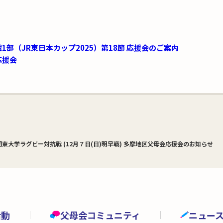
1部（JR東日本カップ2025）第18節 応援会のご案内
応援会
関東大学ラグビー対抗戦 (12月７日(日)明早戦) 多摩地区父母会応援会のお知らせ
活動
父母会コミュニティ
ニュー