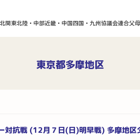
北
関東
北陸・中部
近畿・中国
四国・九州
協議会
連合父
東京都多摩地区
対抗戦 (12月７日(日)明早戦) 多摩地