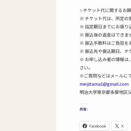
✨チケット代に関するお
※ チケット代は、所定の
※ 指定期日までにお振
※ 振込後の返金はできま
※ 振込手数料はご負担を
※ 振込先や振込期日、チ
※ お申し込み者の情報
さい。
※ご質問などはメールに
meijitama1@gmail.com
明治大学東京都多摩地区
共有:
Facebook
X