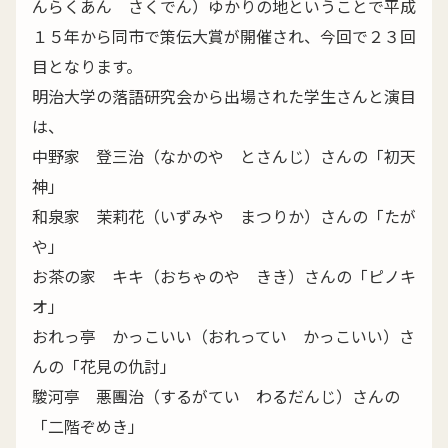
んらくあん さくでん）ゆかりの地ということで平成
１５年から同市で策伝大賞が開催され、今回で２３回
目となります。
明治大学の落語研究会から出場された学生さんと演目
は、
中野家 登三治（なかのや とさんじ）さんの「初天
神」
和泉家 茉莉花（いずみや まつりか）さんの「たが
や」
お茶の家 キキ（おちゃのや きき）さんの「ピノキ
オ」
おれっ亭 かっこいい（おれってい かっこいい）さ
んの「花見の仇討」
駿河亭 悪團治（するがてい わるだんじ）さんの
「二階ぞめき」