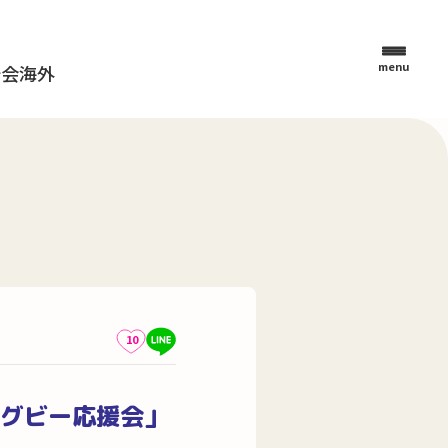
menu
母会
海外
10
グビー応援会」