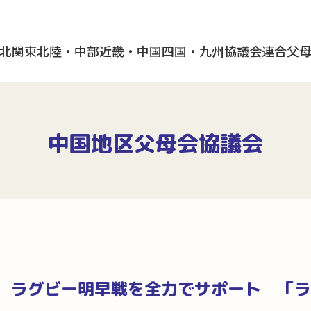
北
関東
北陸・中部
近畿・中国
四国・九州
協議会
連合父
中国地区父母会協議会
 ラグビー明早戦を全力でサポート 「ラ