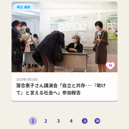
埼玉 東部
43
2023年3月15日
落合恵子さん講演会「自立と共存･･･『助け
て』と言える社会へ」参加報告
1
2
3
4