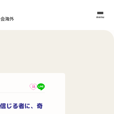
menu
母会
海外
11
信じる者に、奇