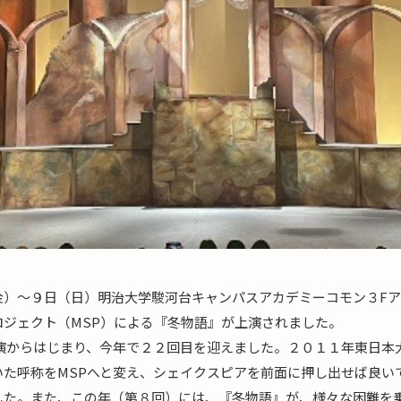
金）～９日（日）明治大学駿河台キャンパスアカデミーコモン３F
ロジェクト（MSP）による『冬物語』が上演されました。
初演からはじまり、今年で２２回目を迎えました。２０１１年東日本
いた呼称をMSPへと変え、シェイクスピアを前面に押し出せば良い
した。また、この年（第８回）には、『冬物語』が、様々な困難を