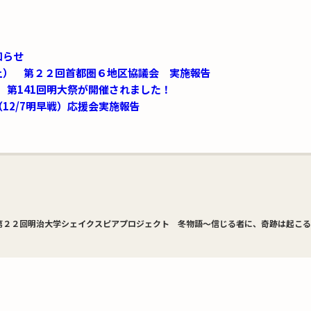
知らせ
土） 第２２回首都圏６地区協議会 実施報告
祝）第141回明大祭が開催されました！
12/7明早戦）応援会実施報告
第２２回明治大学シェイクスピアプロジェクト 冬物語～信じる者に、奇跡は起こる