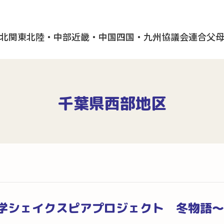
北
関東
北陸・中部
近畿・中国
四国・九州
協議会
連合父
千葉県西部地区
学シェイクスピアプロジェクト 冬物語～