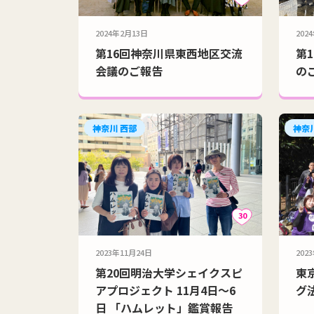
2024年2月13日
202
第16回神奈川県東西地区交流
第
会議のご報告
の
神奈川 西部
神奈
30
2023年11月24日
202
第20回明治大学シェイクスピ
東
アプロジェクト 11月4日〜6
グ
日 「ハムレット」鑑賞報告