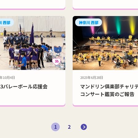
川 西部
神奈川 西部
35
3年10月4日
2023年6月28日
23バレーボール応援会
マンドリン俱楽部チャリ
コンサート鑑賞のご報告
1
2