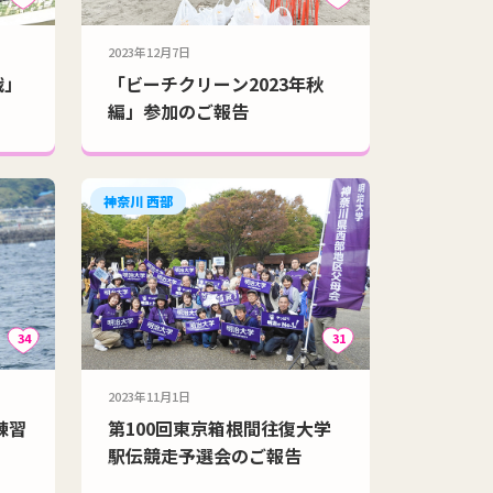
2023年12月7日
戦」
「ビーチクリーン2023年秋
編」参加のご報告
神奈川 西部
34
31
2023年11月1日
練習
第100回東京箱根間往復大学
駅伝競走予選会のご報告