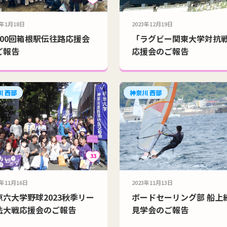
4年1月18日
2023年12月19日
100回箱根駅伝往路応援会
「ラグビー関東大学対抗
ご報告
応援会のご報告
川 西部
神奈川 西部
33
3年11月16日
2023年11月13日
京六大学野球2023秋季リー
ボードセーリング部 船上
法大戦応援会のご報告
見学会のご報告