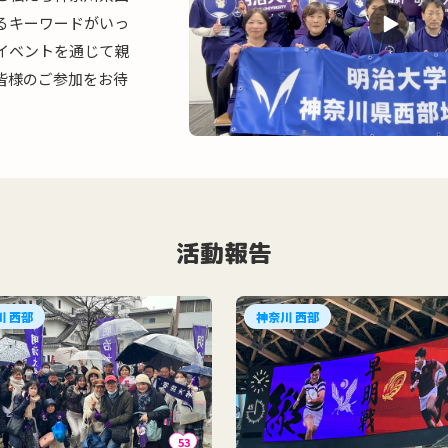
るキーワードがいっ
イベントを通じて親
皆様のご参加をお待
活動報告
川 西部
神奈川 西部
53