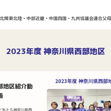
北
関東
北陸・中部
近畿・中国
四国・九州
協議会
連合父
2023年度 神奈川県西部地区
2023年度 神奈川県西
部地区紹介動
画
ど私たち神奈川県西