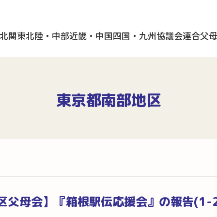
北
関東
北陸・中部
近畿・中国
四国・九州
協議会
連合父
東京都南部地区
区父母会】『箱根駅伝応援会』の報告(1-2