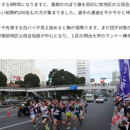
トする8時頃になりますと、紫紺ののぼり旗を目印に他地区の父母会
い総勢約200名もの方が集まりました。選手の通過を今か今かと
ーや先導する白バイが見え始めると胸が高鳴ります。まだ団子状態
都南部地区父母会役員が中心となり、１区の明治大学のランナー横