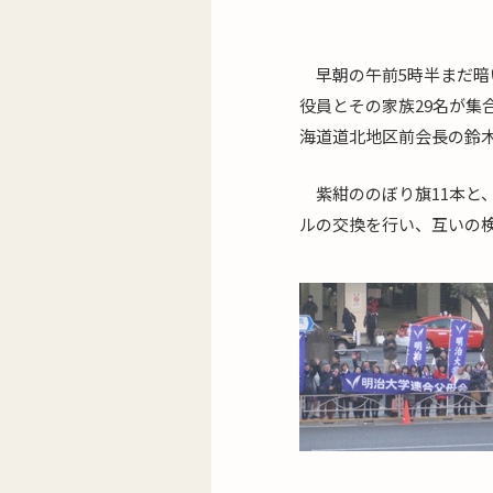
早朝の午前5時半まだ
役員とその家族29名が
海道道北地区前会長の鈴
紫紺ののぼり旗11本
ルの交換を行い、互いの