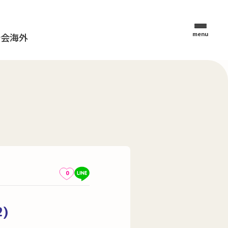
menu
母会
海外
0
)