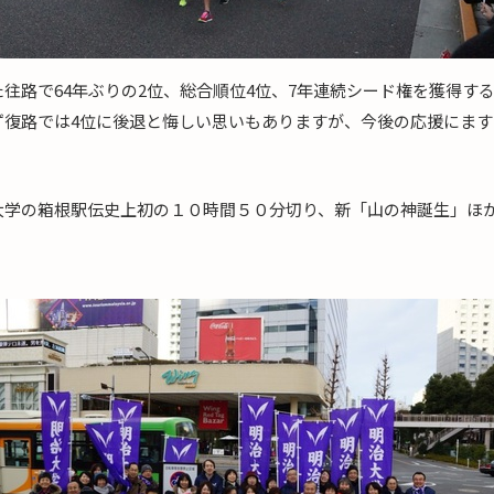
往路で64年ぶりの2位、総合順位4位、7年連続シード権を獲得す
ず復路では4位に後退と悔しい思いもありますが、今後の応援にま
大学の箱根駅伝史上初の１０時間５０分切り、新「山の神誕生」ほ