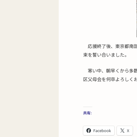
応援終了後、東京都南
束を誓い合いました。
寒い中、朝早くから多
区父母会を何卒よろしく
共有:
Facebook
X