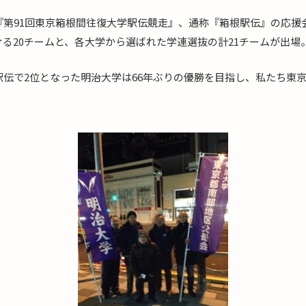
『第91回東京箱根間往復大学駅伝競走』、通称『箱根駅伝』の応援
る20チームと、各大学から選ばれた学連選抜の計21チームが出場
駅伝で2位となった明治大学は66年ぶりの優勝を目指し、私たち東