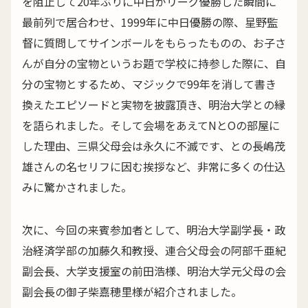
を阻止して20年ぶりに中日がリーグ優勝した瞬間に
最前列で居合わせ、1999年に中日優勝の際、星野監
督に質問してサインボールをもらったものの、お子さ
んが自分の宝物というお題で学校に持参した際に、自
分の宝物とするため、マジックで99年を消して書き
換えたエピソードと実物を披露頂き、明治大学との縁
を語られました。そして会場をあえてNとOの部屋に
した理由、三県父母会は永久に不滅です、との長嶋茂
雄さんの名セリフに因む挨拶など、非常に多くの仕込
みに驚かされました。
次に、今回の来賓参加者として、明治大学副学長・政
治経済学部の加藤久和教授、連合父母会の阿部千亜紀
副会長、大学支援室の前田浩様、明治大学元父母の会
副会長の御子柴嘉穂里様が紹介されました。