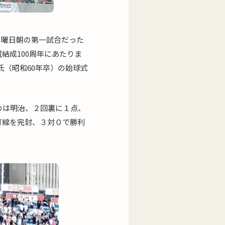
日曜日朝の第一試合だった
結成100周年にあたりま
氏（昭和60年卒）の始球式
のは明治、２回裏に１点、
打線を完封、３対０で勝利