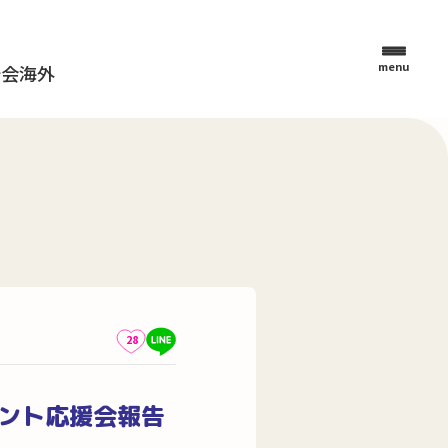
menu
母会
海外
28
ゼント応援会報告