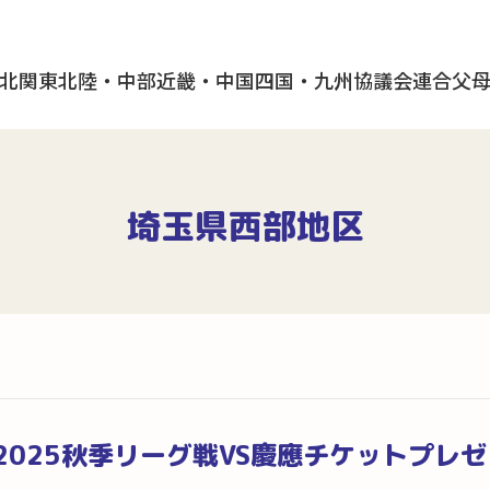
北
関東
北陸・中部
近畿・中国
四国・九州
協議会
連合父
埼玉県西部地区
2025秋季リーグ戦VS慶應チケットプレ