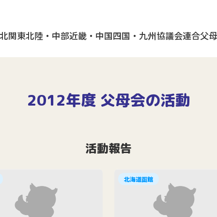
北
関東
北陸・中部
近畿・中国
四国・九州
協議会
連合父
2012年度 父母会の活動
活動報告
北海道函館