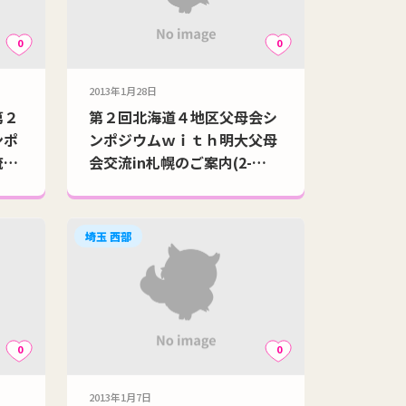
0
0
2013年1月28日
第２
第２回北海道４地区父母会シ
ンポ
ンポジウムｗｉｔｈ明大父母
流ｉ
会交流in札幌のご案内(2-
9,10)
埼玉 西部
0
0
2013年1月7日