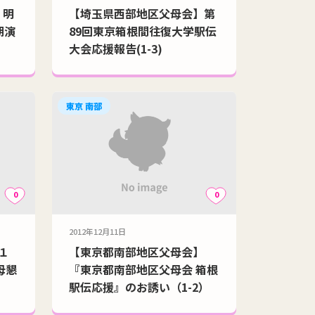
】明
【埼玉県西部地区父母会】第
期演
89回東京箱根間往復大学駅伝
大会応援報告(1-3)
東京 南部
0
0
2012年12月11日
１
【東京都南部地区父母会】
母懇
『東京都南部地区父母会 箱根
駅伝応援』のお誘い（1-2）