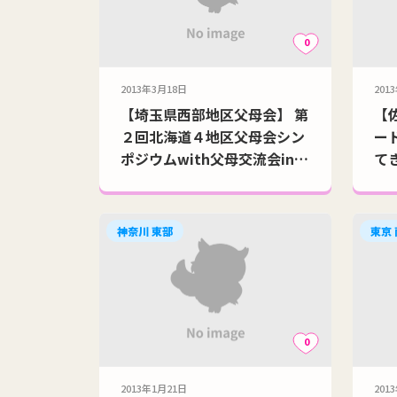
0
2013年3月18日
201
【埼玉県西部地区父母会】 第
【
２回北海道４地区父母会シン
ー
ポジウムwith父母交流会in札
てき
幌(2-9)
神奈川 東部
東京
0
2013年1月21日
201