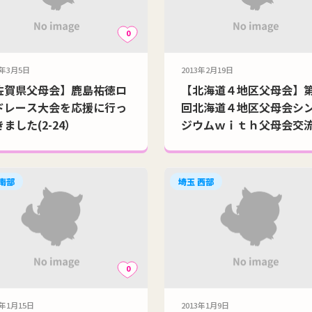
0
3年3月5日
2013年2月19日
佐賀県父母会】鹿島祐徳ロ
【北海道４地区父母会】
ドレース大会を応援に行っ
回北海道４地区父母会シ
ました(2-24）
ジウムｗｉｔｈ父母会交
ｎ札幌 模様（2-9）
 南部
埼玉 西部
0
3年1月15日
2013年1月9日