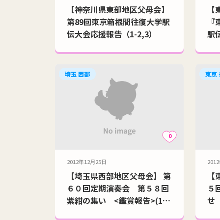
【神奈川県東部地区父母会】
【
第89回東京箱根間往復大学駅
『
伝大会応援報告（1-2,3）
駅伝
埼玉 西部
東京
0
2012年12月25日
201
【埼玉県西部地区父母会】 第
【
６０回定期演奏会 第５８回
５
紫紺の集い <鑑賞報告>(12-
せ（
15)