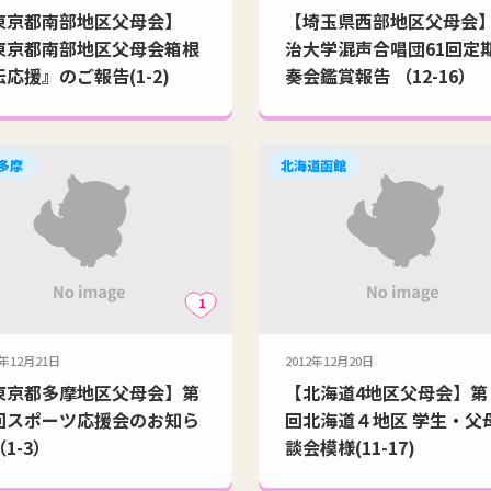
東京都南部地区父母会】
【埼玉県西部地区父母会
東京都南部地区父母会箱根
治大学混声合唱団61回定
応援』のご報告(1-2)
奏会鑑賞報告 （12-16）
 多摩
北海道函館
1
2年12月21日
2012年12月20日
東京都多摩地区父母会】第
【北海道4地区父母会】第
回スポーツ応援会のお知ら
回北海道４地区 学生・父
1-3）
談会模様(11-17)